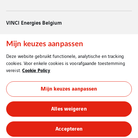
VINCI Energies Belgium
VINCI Energies Nederland
Mijn keuzes aanpassen
The Agility Effect
Deze website gebruikt functionele, analytische en tracking
Juridische informatie
cookies. Voor enkele cookies is voorafgaande toestemming
Cookie Policy
vereist.
Privacy beleid
Mijn keuzes aanpassen
Cookies
Alles weigeren
Accepteren